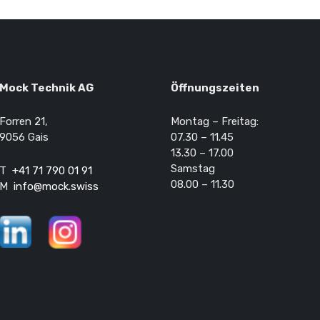
Mock Technik AG
Öffnungszeiten
Forren 21,
Montag – Freitag:
9056 Gais
07.30 – 11.45
13.30 – 17.00
Samstag
T
+41 71 790 01 91
08.00 – 11.30
M
ssiws.kcom@ofni