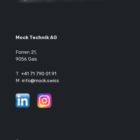
Mock Technik AG
Forren 21,
9056 Gais
T
+41 71 790 01 91
M
ssiws.kcom@ofni